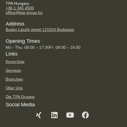
TPA Hungary
+36 1 345 4500
office@tpa-group.hu
Address
Buday László street 12
1024 Budapest
Opening Times
Mo - Thu: 08:00 – 17:30
Fr: 08:00 – 16:00
Links
Know-how
Services
Branchen
Über Uns
Die TPA Gruppe
Social Media