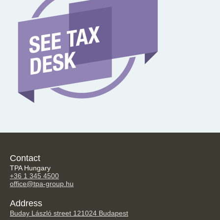
Contact
TPA Hungary
+36 1 345 4500
office@tpa-group.hu
Address
Buday László street 12
1024 Budapest