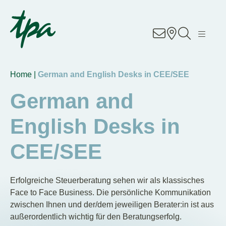
Knowhow
Services
Home |
German and English Desks in CEE/SEE
Branchen
German and
About Us
English Desks in
CEE/SEE
Career
Contact
Erfolgreiche Steuerberatung sehen wir als klassisches
Face to Face Business. Die persönliche Kommunikation
zwischen Ihnen und der/dem jeweiligen Berater:in ist aus
Unsere Standorte
außerordentlich wichtig für den Beratungserfolg.