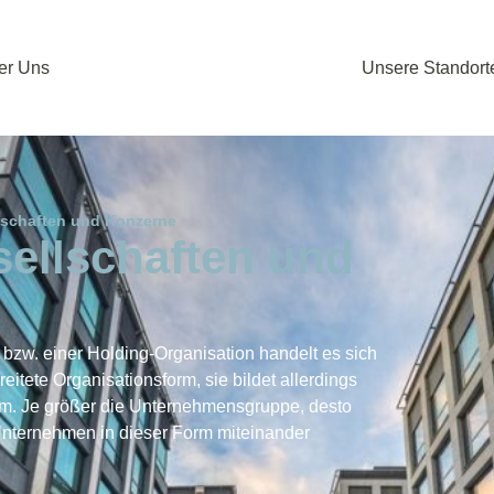
er Uns
Unsere Standort
lschaften und Konzerne
ellschaften und
 bzw. einer Holding-Organisation handelt es sich
reitete Organisationsform, sie bildet allerdings
rm. Je größer die Unternehmensgruppe, desto
 Unternehmen in dieser Form miteinander