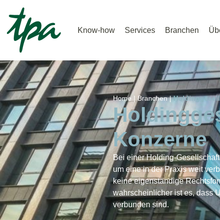
Know-how
Services
Branchen
Üb
Home |
Branchen |
Holdinggesel
Holdingges
Konzerne
Bei einer Holding-Gesellschaft
um eine in der Praxis weit verb
keine eigenständige Rechtsfo
wahrscheinlicher ist es, dass
verbunden sind.