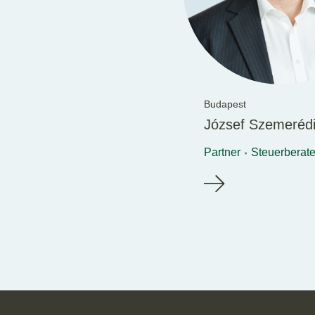
Budapest
József Szemeréd
Partner
Steuerberate