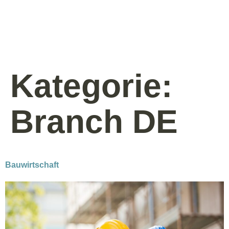
Knowhow
Services
Kategorie:
Branchen
Branch DE
About Us
Career
Bauwirtschaft
Contact
Unsere Standorte