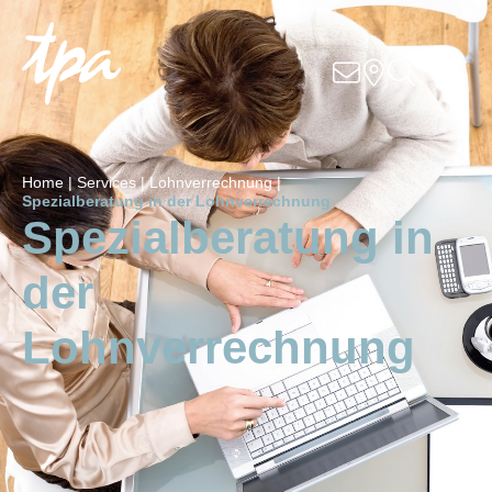
Knowhow
Services
Home |
Services |
Lohnverrechnung |
Branchen
Spezialberatung in der Lohnverrechnung
Spezialberatung in
About Us
der
Career
Lohnverrechnung
Contact
Unsere Standorte