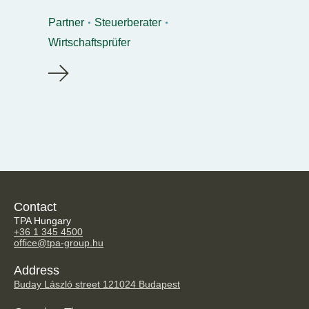
Partner
Steuerberater
Wirtschaftsprüfer
Contact
TPA Hungary
+36 1 345 4500
office@tpa-group.hu
Address
Buday László street 12
1024 Budapest