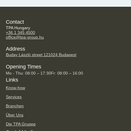
Contact
TPA Hungary
+36 1 345 4500
office@tpa-group.hu
Address
Buday László street 12
1024 Budapest
Opening Times
Mo - Thu: 08:00 – 17:30
Fr: 08:00 – 16:00
Links
Know-how
Services
Branchen
Über Uns
Die TPA Gruppe