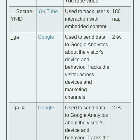
YouTube video
__Secure-
YouTube
Used to track user’s
180
YNID
interaction with
nap
embedded content.
_ga
Google
Used to send data
2 év
to Google Analytics
about the visitor's
device and
behavior. Tracks the
visitor across
devices and
marketing
channels.
_ga_#
Google
Used to send data
2 év
to Google Analytics
about the visitor's
device and
behavior. Tracks the