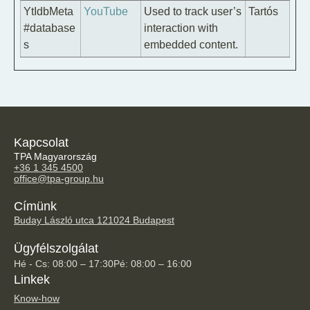
YtIdbMeta
YouTube
Used to track user’s
Tartós
#database
interaction with
s
embedded content.
Kapcsolat
TPA Magyarország
+36 1 345 4500
office@tpa-group.hu
Címünk
Buday László utca 12
1024 Budapest
Ügyfélszolgálat
Hé - Cs: 08:00 – 17:30
Pé: 08:00 – 16:00
Linkek
Know-how