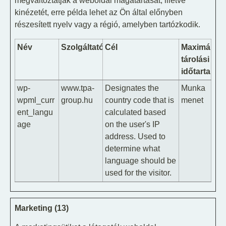
megváltoztatják a weboldal magatartását, illetve
kinézetét, erre példa lehet az Ön által előnyben
részesített nyelv vagy a régió, amelyben tartózkodik.
Név
Szolgáltató
Cél
Maximális
tárolási
időtartam
wp-
www.tpa-
Designates the
Munka
wpml_curr
group.hu
country code that is
menet
ent_langu
calculated based
age
on the user's IP
address. Used to
determine what
language should be
used for the visitor.
Marketing (13)