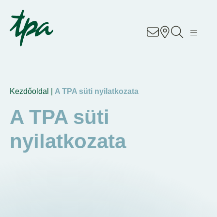
Know-how
Szolgáltatások
Üzletágak
Kezdőoldal |
A TPA süti nyilatkozata
A TPA süti
About Us
nyilatkozata
Career
Contact
Irodáink