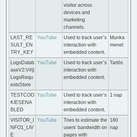
visitor across
devices and
marketing
channels.
LAST_RE
YouTube
Used to track user’s
Munka
SULT_EN
interaction with
menet
TRY_KEY
embedded content.
LogsDatab
YouTube
Used to track user’s
Tartós
aseV2:V#||
interaction with
LogsRequ
embedded content.
estsStore
TESTCOO
YouTube
Used to track user’s
1 nap
KIESENA
interaction with
BLED
embedded content.
VISITOR_I
YouTube
Tries to estimate the
180
NFO1_LIV
users' bandwidth on
nap
E
pages with