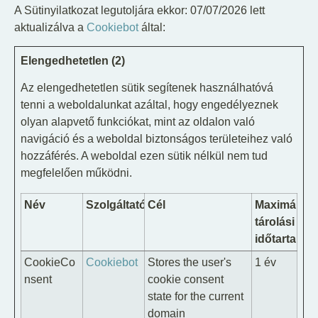
A Sütinyilatkozat legutoljára ekkor: 07/07/2026 lett
aktualizálva a
Cookiebot
által:
Elengedhetetlen (2)
Az elengedhetetlen sütik segítenek használhatóvá
tenni a weboldalunkat azáltal, hogy engedélyeznek
olyan alapvető funkciókat, mint az oldalon való
navigáció és a weboldal biztonságos területeihez való
hozzáférés. A weboldal ezen sütik nélkül nem tud
megfelelően működni.
Név
Szolgáltató
Cél
Maximális
tárolási
időtartam
CookieCo
Cookiebot
Stores the user's
1 év
nsent
cookie consent
state for the current
domain