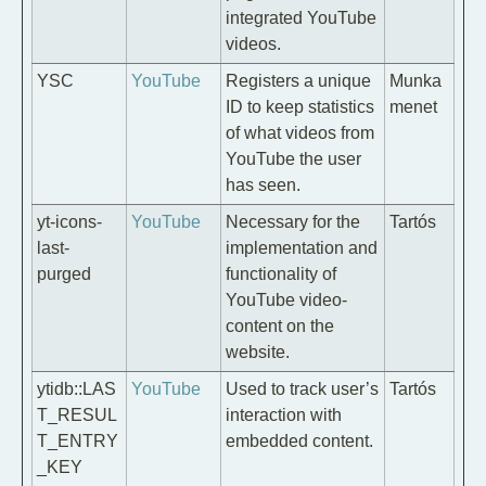
integrated YouTube
videos.
YSC
YouTube
Registers a unique
Munka
ID to keep statistics
menet
of what videos from
YouTube the user
has seen.
yt-icons-
YouTube
Necessary for the
Tartós
last-
implementation and
purged
functionality of
YouTube video-
content on the
website.
ytidb::LAS
YouTube
Used to track user’s
Tartós
T_RESUL
interaction with
T_ENTRY
embedded content.
_KEY