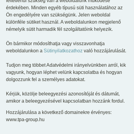
feltétlenül szükség van a weboldalunk működése
érdekében. Minden egyéb típusú süti használatához az
Ön engedélyére van szükségünk. Jelen weboldal
különféle sütiket használ. A weboldalunkon megjelenő
némelyik sütit harmadik fél szolgáltatóink helyezik.
Ön bármikor módosíthatja vagy visszavonhatja
weboldalunkon a
Sütinyilatkozathoz
való hozzájárulását.
Tudjon meg többet Adatvédelmi irányelvünkben arról, kik
vagyunk, hogyan léphet velünk kapcsolatba és hogyan
dolgozzunk fel a személyes adatokat.
Kérjük, közölje beleegyezési azonosítóját és dátumát,
amikor a beleegyezésével kapcsolatban hozzánk fordul.
Hozzájárulása a következő domainekre érvényes:
www.tpa-group.hu