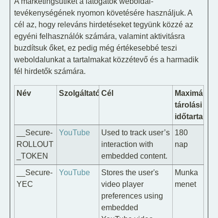
A marketingsütiket a látogatók weboldal-
tevékenységének nyomon követésére használjuk. A
cél az, hogy releváns hirdetéseket tegyünk közzé az
egyéni felhasználók számára, valamint aktivitásra
buzdítsuk őket, ez pedig még értékesebbé teszi
weboldalunkat a tartalmakat közzétevő és a harmadik
fél hirdetők számára.
Név
Szolgáltató
Cél
Maximális
tárolási
időtartam
__Secure-
YouTube
Used to track user’s
180
ROLLOUT
interaction with
nap
_TOKEN
embedded content.
__Secure-
YouTube
Stores the user's
Munka
YEC
video player
menet
preferences using
embedded