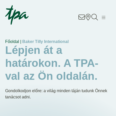
Know-how
Szolgáltatások
Főoldal |
Baker Tilly International
Üzletágak
Lépjen át a
határokon. A TPA-
About Us
val az Ön oldalán.
Career
Contact
Gondolkodjon előre: a világ minden táján tudunk Önnek
tanácsot adni.
Irodáink