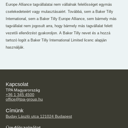
Europe Alliance tagvállalatai nem vállalnak felelősséget egymás
cselekedeteiért vagy mulasztásaiért. Továbbá, sem a Baker Tilly
International, sem a Baker Tilly Europe Alliance, sem bármely más
tagvállalat nem jogosult arra, hogy bármely más tagvállalat felett
vezetői ellenőrzést gyakoroljon. A Baker Tilly nevet és a hozzá
tartozó logót a Baker Tilly International Limited licenc alapján
használják.
Kapcsolat
TPA Magyarország
+36 1 345 4500
office@tpa-group.hu
Címünk
Buday László utca 12
1024 Budapest
Ügyfélszolgálat