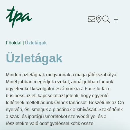
Know-how
Szolgáltatások
Főoldal |
Üzletágak
Üzletágak
Üzletágak
About Us
Minden üzletágnak megvannak a maga játékszabályai.
Minél jobban megértjük ezeket, annál jobban tudunk
Career
ügyfeleinket kiszolgálni. Számunkra a Face-to-face
business üzleti kapcsolat azt jelenti, hogy egyenlő
Contact
feltételek mellett adunk Önnek tanácsot. Beszélünk az Ön
nyelvén, és ismerjük a piacának a kihívásait. Szakértőink
a szak- és iparági ismereteket szenvedéllyel és a
Irodáink
részletekre való odafigyeléssel kötik össze.