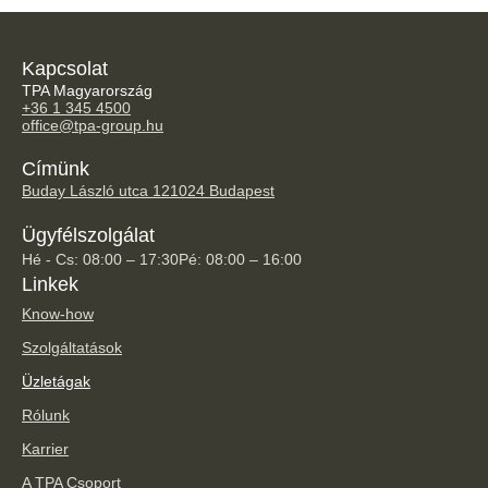
Kapcsolat
TPA Magyarország
+36 1 345 4500
office@tpa-group.hu
Címünk
Buday László utca 12
1024 Budapest
Ügyfélszolgálat
Hé - Cs: 08:00 – 17:30
Pé: 08:00 – 16:00
Linkek
Know-how
Szolgáltatások
Üzletágak
Rólunk
Karrier
A TPA Csoport