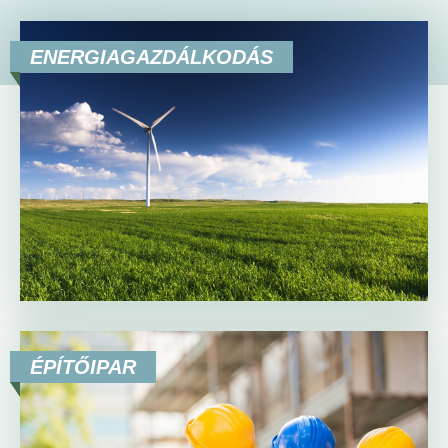
HU
EN
DE
ENERGIAGAZDÁLKODÁS
ÉPÍTŐIPAR