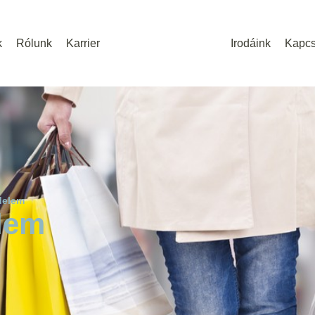
k
Rólunk
Karrier
Irodáink
Kapcs
delem
lem