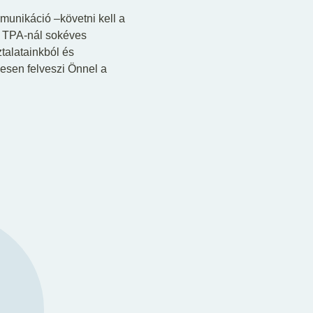
munikáció –követni kell a
A TPA-nál sokéves
talatainkból és
desen felveszi Önnel a