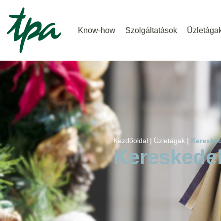
Know-how
Szolgáltatások
Üzletága
Kezdőoldal |
Üzletágak |
Kereske
Kereskede