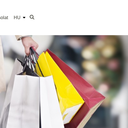
olat
HU