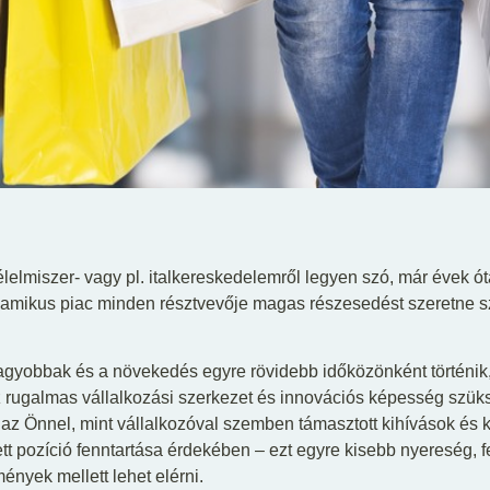
élelmiszer- vagy pl. italkereskedelemről legyen szó, már évek ót
namikus piac minden résztvevője magas részesedést szeretne sze
nagyobbak és a növekedés egyre rövidebb időközönként történi
z rugalmas vállalkozási szerkezet és innovációs képesség szük
 az Önnel, mint vállalkozóval szemben támasztott kihívások és
t pozíció fenntartása érdekében – ezt egyre kisebb nyereség, 
nyek mellett lehet elérni.