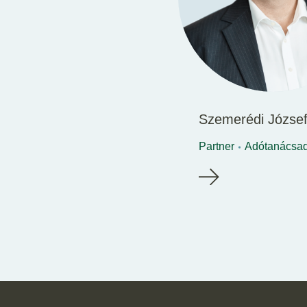
Szemerédi Józse
Partner
Adótanácsa