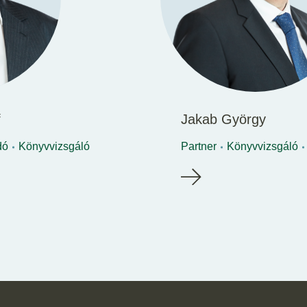
f
Jakab György
dó
Könyvvizsgáló
Partner
Könyvvizsgáló