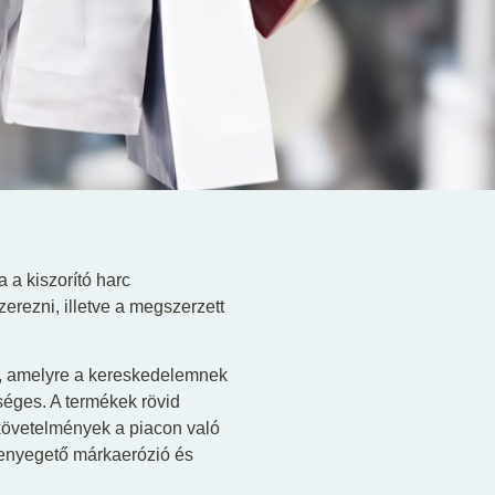
a a kiszorító harc
rezni, illetve a megszerzett
k, amelyre a kereskedelemnek
séges. A termékek rövid
 követelmények a piacon való
fenyegető márkaerózió és