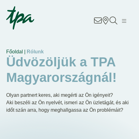
Know-how
Szolgáltatások
Főoldal |
Rólunk
Üzletágak
Üdvözöljük a TPA
About Us
Magyarországnál!
Career
Olyan partnert keres, aki megérti az Ön igényeit?
Aki beszéli az Ön nyelvét, ismeri az Ön üzletágát, és aki
Contact
időt szán arra, hogy meghallgassa az Ön problémáit?
Irodáink