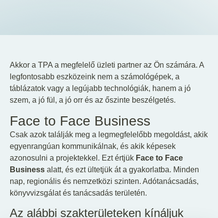
HU
EN
DE
Akkor a TPA a megfelelő üzleti partner az Ön számára. A
legfontosabb eszközeink nem a számológépek, a
táblázatok vagy a legújabb technológiák, hanem a jó
szem, a jó fül, a jó orr és az őszinte beszélgetés.
Face to Face Business
Csak azok találják meg a legmegfelelőbb megoldást, akik
egyenrangúan kommunikálnak, és akik képesek
azonosulni a projektekkel. Ezt értjük
Face to Face
Business
alatt, és ezt ültetjük át a gyakorlatba. Minden
nap, regionális és nemzetközi szinten. Adótanácsadás,
könyvvizsgálat és tanácsadás területén.
Az alábbi szakterületeken kínáljuk