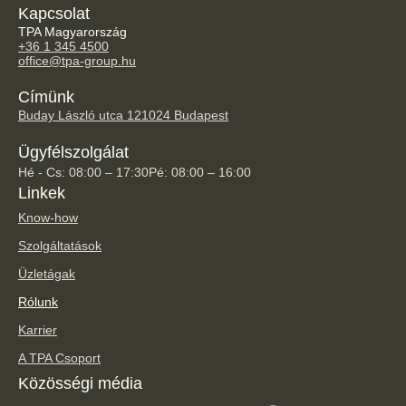
Kapcsolat
TPA Magyarország
+36 1 345 4500
office@tpa-group.hu
Címünk
Buday László utca 12
1024 Budapest
Ügyfélszolgálat
Hé - Cs: 08:00 – 17:30
Pé: 08:00 – 16:00
Linkek
Know-how
Szolgáltatások
Üzletágak
Rólunk
Karrier
A TPA Csoport
Közösségi média