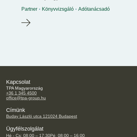
Partner
Könyvvizsgáló
Adótanácsadó
Kapcsolat
TPA Magyarország
+36 1 345 4500
office@tpa-group.hu
Címünk
Buday László utca 12
1024 Budapest
Ügyfélszolgálat
Hé - Cs: 08:00 – 17:30
Pé: 08:00 – 16:00