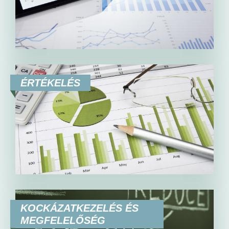
ÉRTÉKELÉS
KOCKÁZATKEZELÉS ÉS
MEGFELELŐSÉG