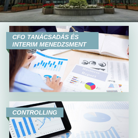
HU
EN
DE
CFO TANÁCSADÁS ÉS
INTERIM MENEDZSMENT
CONTROLLING