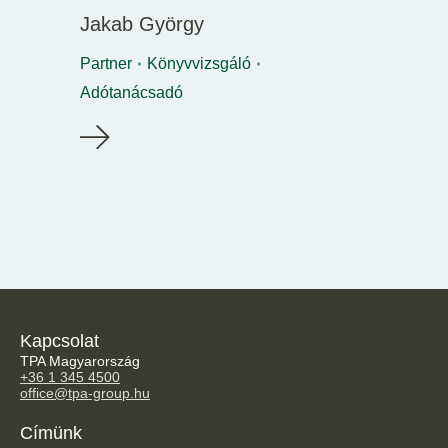
Jakab György
Partner
Könyvvizsgáló
Adótanácsadó
Kapcsolat
TPA Magyarország
+36 1 345 4500
office@tpa-group.hu
Címünk