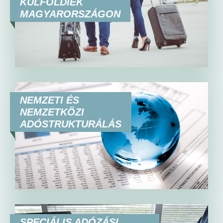
KÜLFÖLDIEK
MAGYARORSZÁGON
NEMZETI ÉS
NEMZETKÖZI
ADÓSTRUKTURÁLÁS
SPECIÁLIS ADÓZÁSI