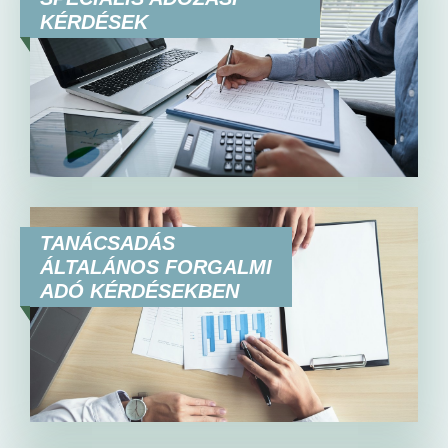
KÉRDÉSEK
TANÁCSADÁS
ÁLTALÁNOS FORGALMI
ADÓ KÉRDÉSEKBEN