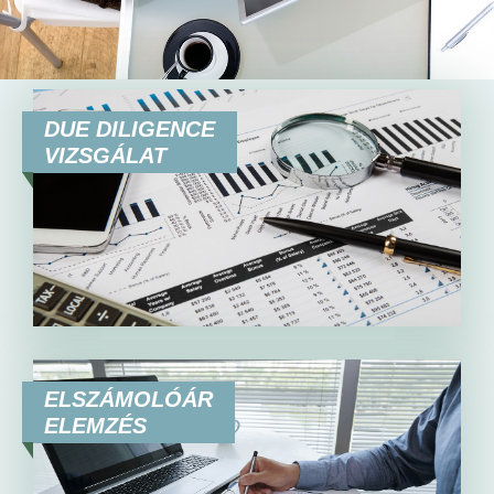
HU
EN
DE
DUE DILIGENCE
VIZSGÁLAT
ELSZÁMOLÓÁR
ELEMZÉS