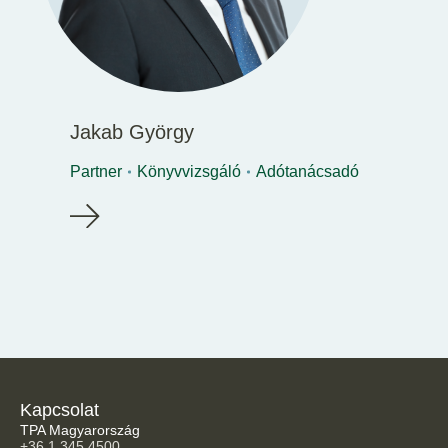
Jakab György
Partner
Könyvvizsgáló
Adótanácsadó
Kapcsolat
TPA Magyarország
+36 1 345 4500