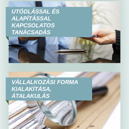
UTÓDLÁSSAL ÉS
ALAPÍTÁSSAL
KAPCSOLATOS
TANÁCSADÁS
VÁLLALKOZÁSI FORMA
KIALAKÍTÁSA,
ÁTALAKULÁS