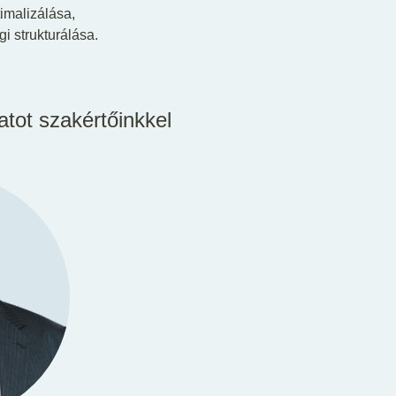
timalizálása,
i strukturálása.
atot szakértőinkkel