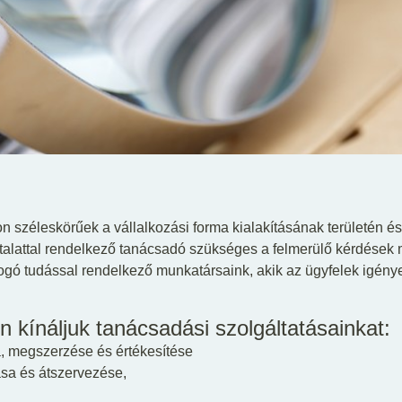
 széleskörűek a vállalkozási forma kialakításának területén és 
talattal rendelkező tanácsadó szükséges a felmerülő kérdések
fogó tudással rendelkező munkatársaink, akik az ügyfelek igén
n kínáljuk tanácsadási szolgáltatásainkat:
a, megszerzése és értékesítése
ása és átszervezése,