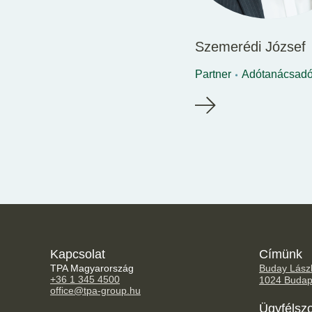
Szemerédi József
Partner
Adótanácsad
Kapcsolat
Címünk
TPA Magyarország
Buday Lászl
+36 1 345 4500
1024 Budap
office@tpa-group.hu
Ügyfélszo