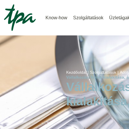
Know-how
Szolgáltatások
Üzletága
Kezdőoldal |
Szolgáltatások |
Adót
Vállalkozási forma kialakítása, 
Vállalkozá
kialakítása