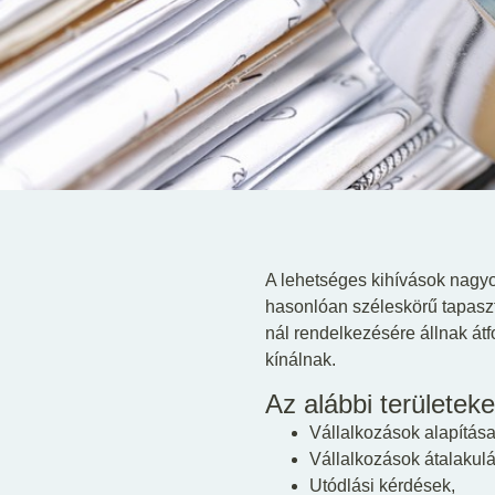
A lehetséges kihívások nagyon
hasonlóan széleskörű tapasz
nál rendelkezésére állnak át
kínálnak.
Az alábbi területeke
Vállalkozások alapítás
Vállalkozások átalakul
Utódlási kérdések,