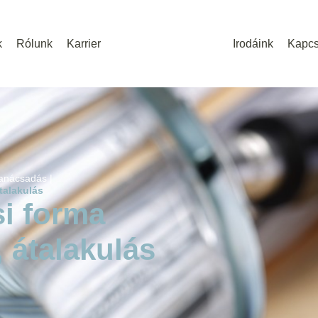
k
Rólunk
Karrier
Irodáink
Kapcs
anácsadás |
átalakulás
si forma
, átalakulás