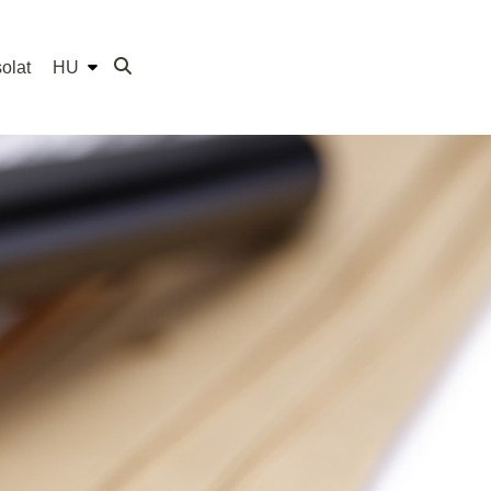
olat
HU