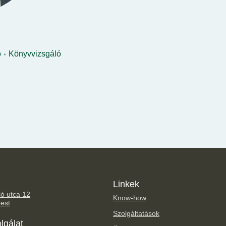
ó
Könyvvizsgáló
Linkek
ó utca 12
Know-how
est
Szolgáltatások
lgálat