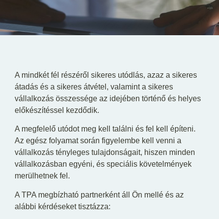
HU
EN
DE
A mindkét fél részéről sikeres utódlás, azaz a sikeres
átadás és a sikeres átvétel, valamint a sikeres
vállalkozás összessége az idejében történő és helyes
előkészítéssel kezdődik.
A megfelelő utódot meg kell találni és fel kell építeni.
Az egész folyamat során figyelembe kell venni a
vállalkozás tényleges tulajdonságait, hiszen minden
vállalkozásban egyéni, és speciális követelmények
merülhetnek fel.
A TPA megbízható partnerként áll Ön mellé és az
alábbi kérdéseket tisztázza: