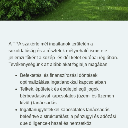
HU
EN
DE
A TPA szakértelmét ingatlanok területén a
sokoldalúság és a részletek mélyreható ismerete
jellemzi főként a közép- és dél-kelet-európai régióban.
Tevékenységünk az alábbiakat foglalja magában:
Befektetési és finanszírozási döntések
optimalizálása ingatlanokkal kapcsolatban
Telkek, épületek és épületjellegű jogok
bérbeadásával kapcsolatos (üzemi és üzemen
kívüli) tanácsadás
Ingatlanügyletekkel kapcsolatos tanácsadás,
beleértve a strukturálást, a pénzügyi és adózási
due diligence-t hazai és nemzetközi