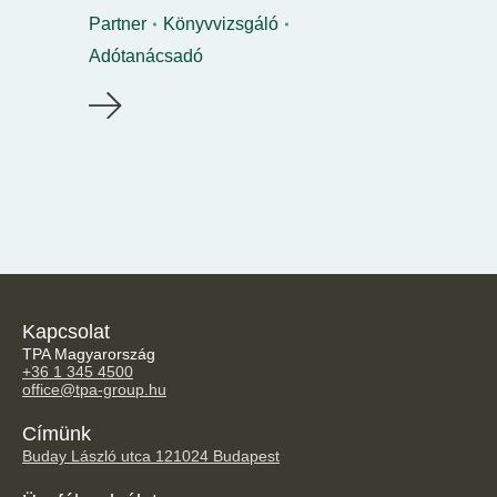
Partner
Könyvvizsgáló
Adótanácsadó
Kapcsolat
TPA Magyarország
+36 1 345 4500
office@tpa-group.hu
Címünk
Buday László utca 12
1024 Budapest